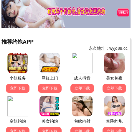
HD国语
HD国语
喜欢上"欠欠"的你
江湖格斗家
张天爱,海清,范明,鄂靖文,陈昊明,马天
周天阳,麦杉杉,赵志凌,杨舒米,王若菲
8.0
8.0