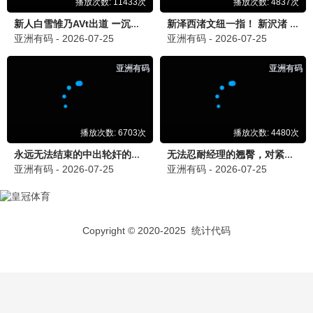
婚后再心动
更新至第24集
5
灵魂摆渡·十年
更新至第24集
6
香港探秘地图粤语版
更新至第20集
7
COURT!
已完结
8
香港探秘地图粤语
全20集
9
爱冲云霄
更新至第04集
10
主角
全48集
11
耀眼2026
已完结
12
奇怪的她(剧版)
全12集
13
罪案现场
更新至第24集
14
太行谣
全24集
15
莫离
更新至27集
16
陪审十二人
已完结
17