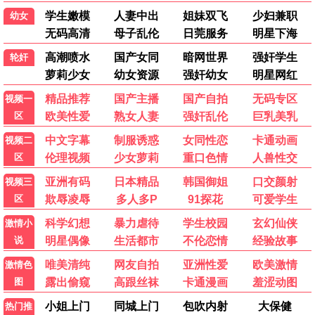
4.0
10.0
已完结
已完结
玩物们
白色巨塔
柳波芙·阿克肖诺娃,米洛斯·比柯维奇
唐泽寿明,江口洋介,黑木瞳
最新电影
动作片
喜剧片
爱情片
科幻片
剧情片
战争片
动画片
记录片