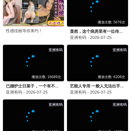
能爱吗
更新至第11集
天国男孩
更新至04集
给你爱情处方
更新至41集
余命3个月的绿帽夫
全8集
吸血鬼莱斯特
更新至第3集
断罪
全8集
电视剧周榜单
耀眼
更新至第30集
1
翘楚
全24集
2
爱·回家之开心速递
更新至2833集
3
逐爱
更新至第04集
4