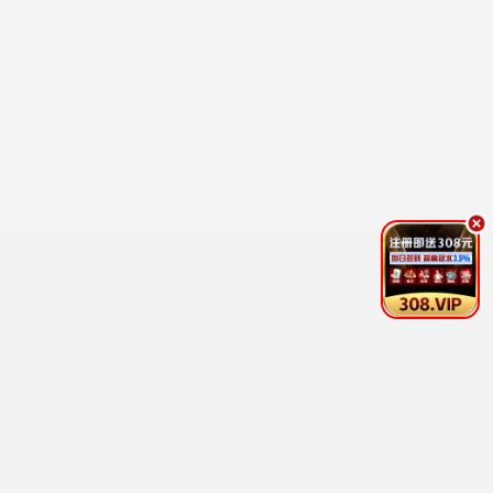
更新至20260621期
更新至20260621期
百家讲坛
男生女生向前冲
易中天,于丹,王立群,刘心武,周汝昌,阎
余声,白羽,王小川,王乐乐,宋秋熠,张亚
10.0
2.0
更新至20期
更新至20260620期
唱钱
天才冲冲冲
森美,郭伟亮,李茵彤
吴宗宪,徐乃麟,曾国城,艾莉絲